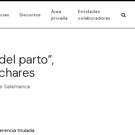
Área
Entidades
icias
Discursos
privada
colaboradoras
el parto”,
nchares
de Salamanca
erencia titulada