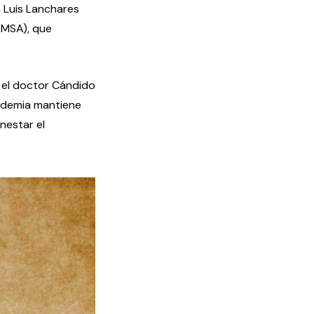
n Luis Lanchares
AMSA), que
o el doctor Cándido
cademia mantiene
nestar el