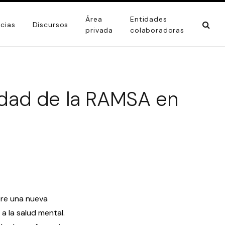
Área
Entidades
icias
Discursos
privada
colaboradoras
idad de la RAMSA en
bre una nueva
a la salud mental.